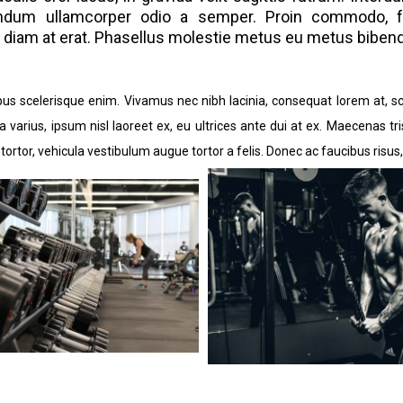
ndum ullamcorper odio a semper. Proin commodo, fel
diam at erat. Phasellus molestie metus eu metus bibendu
bus scelerisque enim. Vivamus nec nibh lacinia, consequat lorem at, s
la varius, ipsum nisl laoreet ex, eu ultrices ante dui at ex. Maecenas tr
 tortor, vehicula vestibulum augue tortor a felis. Donec ac faucibus risu