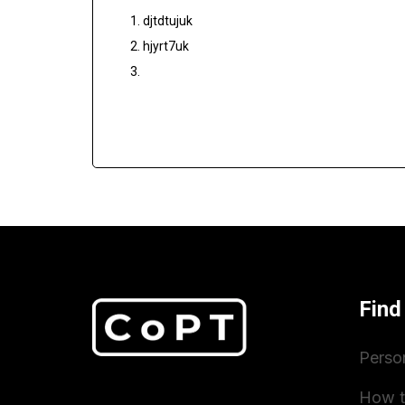
djtdtujuk
hjyrt7uk
Find
Perso
How t