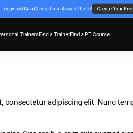
 Today and Gain Clients From Around The UK
Create Your Free
Personal Trainers
Find a Trainer
Find a PT Course
 consectetur adipiscing elit. Nunc temp