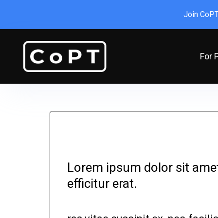
Join CoPT
For 
Lorem ipsum dolor sit amet,
efficitur erat.