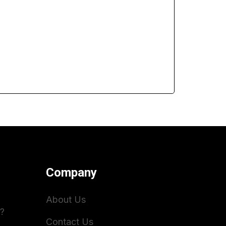
Company
About Us
?
Contact Us