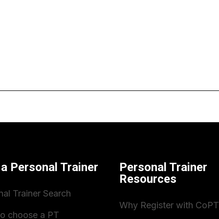
 a Personal Trainer
Personal Trainer
Resources
nal Trainer Search
Why Register with CoPT
o choose a PT