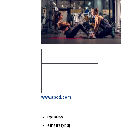
aaa
aaa
aaaa
aaa
aa
aa
a
a
a
a
a
a
www.abcd.com
rgearew
ethstrstyhdj