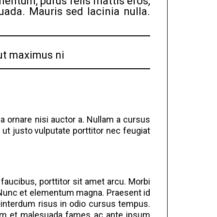
mentum, purus felis mattis eros,
uada. Mauris sed lacinia nulla.
 ut maximus ni
, a ornare nisi auctor a. Nullam a cursus
t justo vulputate porttitor nec feugiat
aucibus, porttitor sit amet arcu. Morbi
s. Nunc et elementum magna. Praesent id
us interdum risus in odio cursus tempus.
terdum et malesuada fames ac ante ipsum