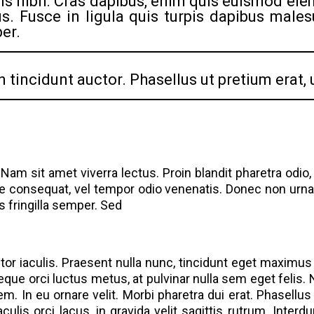
lisis nibh. Cras dapibus, enim quis euismod ele
us. Fusce in ligula quis turpis dapibus males
er.
 tincidunt auctor. Phasellus ut pretium erat,
 Nam sit amet viverra lectus. Proin blandit pharetra odio
 consequat, vel tempor odio venenatis. Donec non urna u
s fringilla semper. Sed
r iaculis. Praesent nulla nunc, tincidunt eget maximus f
neque orci luctus metus, at pulvinar nulla sem eget feli
sem. In eu ornare velit. Morbi pharetra dui erat. Phasell
culis orci lacus, in gravida velit sagittis rutrum. In