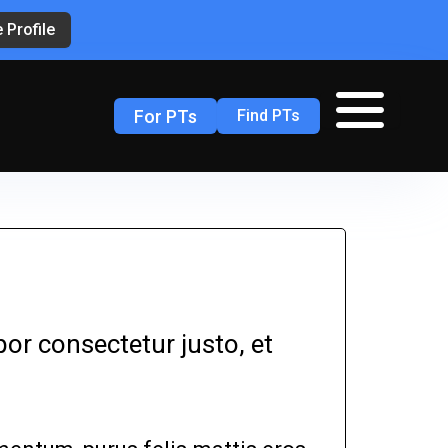
 Profile
For PTs
Find PTs
or consectetur justo, et