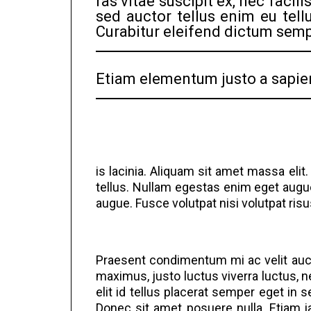
ras vitae suscipit ex, nec faci
sed auctor tellus enim eu tell
Curabitur eleifend dictum semp
Etiam elementum justo a sapien
is lacinia. Aliquam sit amet massa elit.
tellus. Nullam egestas enim eget augue
augue. Fusce volutpat nisi volutpat risu
Praesent condimentum mi ac velit aucto
maximus, justo luctus viverra luctus, 
elit id tellus placerat semper eget in 
Donec sit amet posuere nulla. Etiam ia